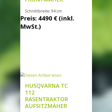
Schnittbreite: 94 cm
Preis: 4490 € (inkl.
MwSt.)
HUSQVARNA TC
112
RASENTRAKTOR
AUFSITZMÄHER