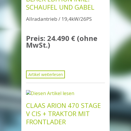
SCHAUFEL UND GABEL
Allradantrieb / 19,4kW/26PS
Preis: 24.490 € (ohne
MwSt.)
Artikel weiterlesen
CLAAS ARION 470 STAGE
V CIS + TRAKTOR MIT
FRONTLADER