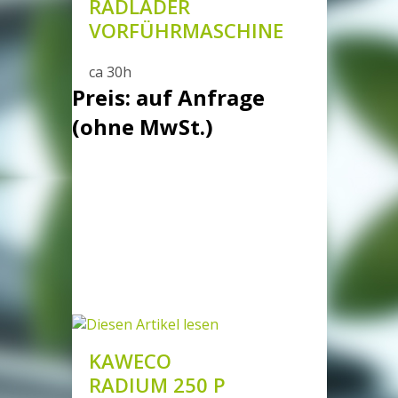
RADLADER
VORFÜHRMASCHINE
ca 30h
Preis: auf Anfrage
(ohne MwSt.)
KAWECO
RADIUM 250 P