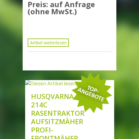
Preis: auf Anfrage
(ohne MwSt.)
Artikel weiterlesen
HUSQVARNA R
214C
RASENTRAKTOR
AUFSITZMÄHER
PROFI-
FRONTMÄHER